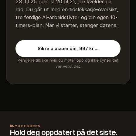
23. til 25. juni, kl 20 til 21, tre kvelder på
rad. Du går ut med en tidslekkasje-oversikt,
tre ferdige AI-arbeidsflyter og din egen 10-
timers-plan. Når vi starter, stenger dørene.
Sikre plassen din, 997 kr
→
Pengene tilbake hvis du møter opp og ikke synes det
var verdt det.
NYHETSBREV
Hold deg oppdatert på det siste.