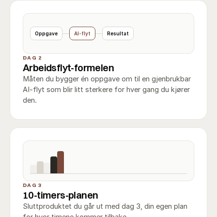
Oppgave
AI-flyt
Resultat
DAG 2
Arbeidsflyt-formelen
Måten du bygger én oppgave om til en gjenbrukbar
AI-flyt som blir litt sterkere for hver gang du kjører
den.
DAG 3
10-timers-planen
Sluttproduktet du går ut med dag 3, din egen plan
for hvor timene kommer tilbake.