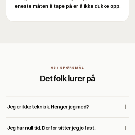
eneste måten å tape på er å ikke dukke opp.
08 / SPØRSMÅL
Det folk lurer på
Jeg er ikke teknisk. Henger jeg med?
Ja. Det eneste kravet er at du har oppgaver du gjør om
Jeg har null tid. Derfor sitter jeg jo fast.
igjen og om igjen. Vi bygger på dine oppgaver, steg for