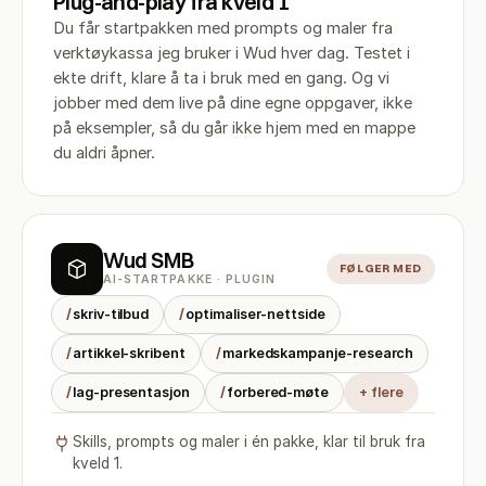
Plug-and-play fra kveld 1
Du får startpakken med prompts og maler fra
verktøykassa jeg bruker i Wud hver dag. Testet i
ekte drift, klare å ta i bruk med en gang. Og vi
jobber med dem live på dine egne oppgaver, ikke
på eksempler, så du går ikke hjem med en mappe
du aldri åpner.
Wud SMB
FØLGER MED
AI-STARTPAKKE · PLUGIN
/
skriv-tilbud
/
optimaliser-nettside
/
artikkel-skribent
/
markedskampanje-research
/
lag-presentasjon
/
forbered-møte
+ flere
Skills, prompts og maler i én pakke, klar til bruk fra
kveld 1.