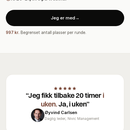
Jeg er med
→
997 kr.
Begrenset antall plasser per runde.
“
Jeg fikk tilbake 20 timer
i
uken.
Ja, i uken
”
Øyvind Carlsen
Daglig leder, Nivic Management