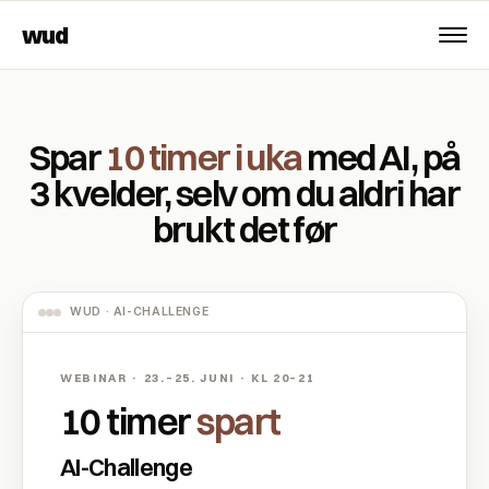
wud
Spar
10 timer i uka
med AI, på
3 kvelder, selv om du aldri har
brukt det før
WUD · AI-CHALLENGE
WEBINAR · 23.–25. JUNI · KL 20–21
10 timer
spart
AI-Challenge