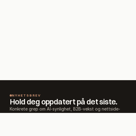
NYHETSBREV
Hold deg oppdatert på det siste.
Konkrete grep om AI-synlighet, B2B-vekst og nettside-
bygging. Null spam, maks verdi. Avmeld med ett klikk.