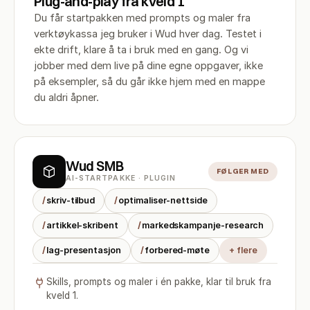
Plug-and-play fra kveld 1
Du får startpakken med prompts og maler fra
verktøykassa jeg bruker i Wud hver dag. Testet i
ekte drift, klare å ta i bruk med en gang. Og vi
jobber med dem live på dine egne oppgaver, ikke
på eksempler, så du går ikke hjem med en mappe
du aldri åpner.
Wud SMB
FØLGER MED
AI-STARTPAKKE · PLUGIN
/
skriv-tilbud
/
optimaliser-nettside
/
artikkel-skribent
/
markedskampanje-research
/
lag-presentasjon
/
forbered-møte
+ flere
Skills, prompts og maler i én pakke, klar til bruk fra
kveld 1.