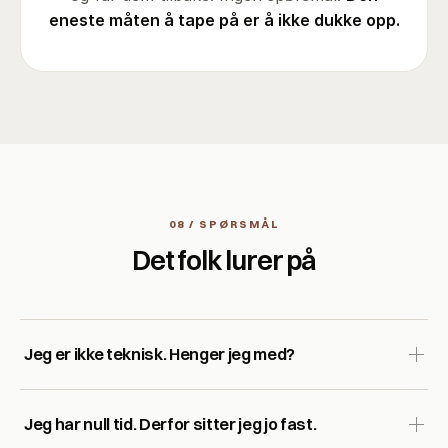
eneste måten å tape på er å ikke dukke opp.
08 / SPØRSMÅL
Det folk lurer på
Jeg er ikke teknisk. Henger jeg med?
Ja. Det eneste kravet er at du har oppgaver du gjør om
Jeg har null tid. Derfor sitter jeg jo fast.
igjen og om igjen. Vi bygger på dine oppgaver, steg for