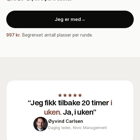
Jeg er med
→
997 kr.
Begrenset antall plasser per runde.
“
Jeg fikk tilbake 20 timer
i
uken.
Ja, i uken
”
Øyvind Carlsen
Daglig leder, Nivic Management