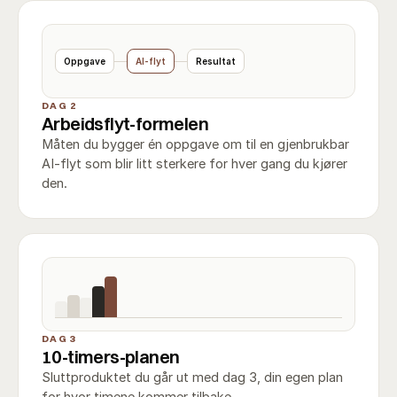
Oppgave
AI-flyt
Resultat
DAG 2
Arbeidsflyt-formelen
Måten du bygger én oppgave om til en gjenbrukbar
AI-flyt som blir litt sterkere for hver gang du kjører
den.
DAG 3
10-timers-planen
Sluttproduktet du går ut med dag 3, din egen plan
for hvor timene kommer tilbake.