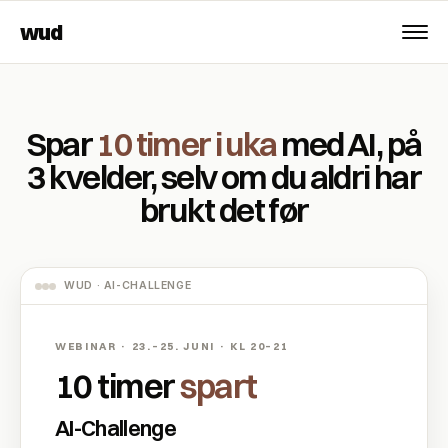
wud
Spar
10 timer i uka
med AI, på
3 kvelder, selv om du aldri har
brukt det før
WUD · AI-CHALLENGE
WEBINAR · 23.–25. JUNI · KL 20–21
10 timer
spart
AI-Challenge